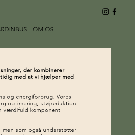
RDINBUS
OM OS
øsninger, der kombinerer
tidig med at vi hjælper med
lima og energiforbrug. Vores
nergioptimering, støjreduktion
en værdifuld komponent i
ud, men som også understøtter