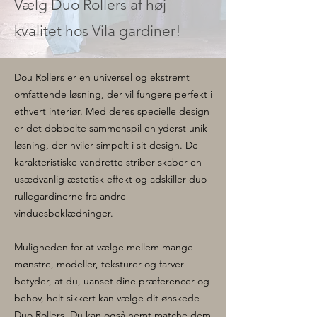
Vælg Duo Rollers af høj
kvalitet hos Vila gardiner!
Dou Rollers er en universel og ekstremt
omfattende løsning, der vil fungere perfekt i
ethvert interiør. Med deres specielle design
er det dobbelte sammenspil en yderst unik
løsning, der hviler simpelt i sit design.
De
karakteristiske vandrette striber skaber en
usædvanlig æstetisk effekt og adskiller duo-
rullegardinerne fra andre
vinduesbeklædninger.
Muligheden for at vælge mellem mange
mønstre, modeller, teksturer og farver
betyder, at du, uanset dine præferencer og
behov, helt sikkert kan vælge dit ønskede
Duo Rollers. Du kan også nemt matche dem