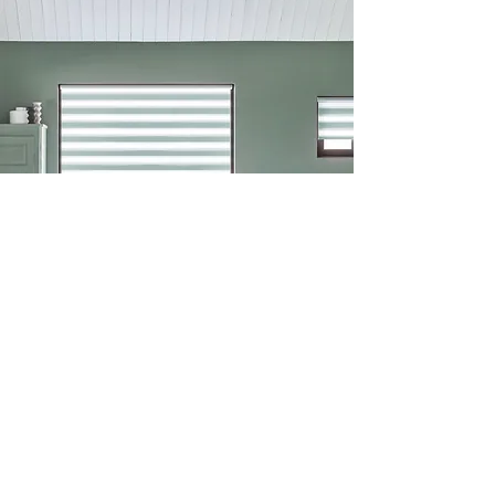
Book Vila gardinbus
Brug for inspiration?
Kontakt Vila gardiner i dag!