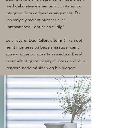
med dekorative elementer i dit interiør og
integrere dem i ethvert arrangement. Du
kan vælge gradient nuancer eller
kontrastfarver - det er op til dig!
Da vi leverer Duo Rollers efter mål, kan det
nemt monteres på både små ruder samt
store vinduer og store terrassedøre. Bestil
eventuelt et gratis besøg af vores gardinbus
længere nede på siden og bliv klogere.