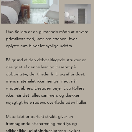
Duo Rollers er en glimrende måde at bevare
privatlivets fred, især om aftenen, hvor
oplyste rum bliver let synlige udefra.
På grund af den dobbeltlagede struktur er
designet af denne løsning baseret på
dobbeltstyr, der tillader fri brug af vinduet,
mens materialet ikke hænger ned, når
vinduet åbnes.
Desuden bøjer Duo Rollers
ikke, når det rulles sammen, og dækker
nøjagtigt hele rudens overflade uden huller.
Materialet er perfekt strakt, giver en
fremragende afskærmning mod lys og
stikker ikke ud af vindueslisterne, hvilket