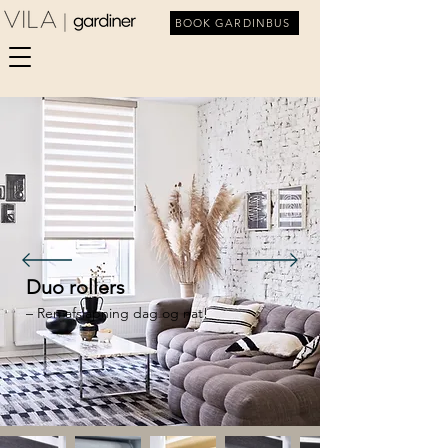
BOOK GARDINBUS
Duo rollers
– Ren afslapning dag og nat!