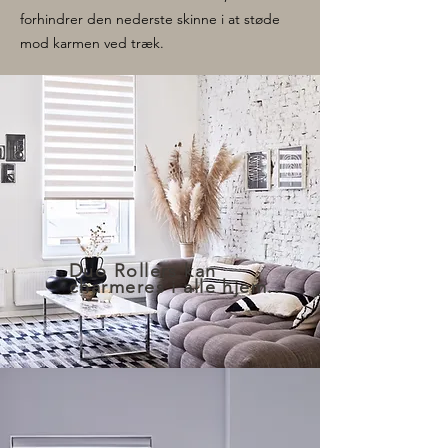
forhindrer den nederste skinne i at støde
mod karmen ved træk.
Duo Rollers kan
charmeres i alle hjem...